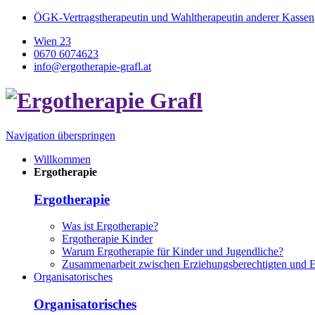
ÖGK-Vertragstherapeutin und Wahltherapeutin anderer Kassen
Wien 23
0670 6074623
info@ergotherapie-grafl.at
Navigation überspringen
Willkommen
Ergotherapie
Ergotherapie
Was ist Ergotherapie?
Ergotherapie Kinder
Warum Ergotherapie für Kinder und Jugendliche?
Zusammenarbeit zwischen Erziehungsberechtigten und E
Organisatorisches
Organisatorisches